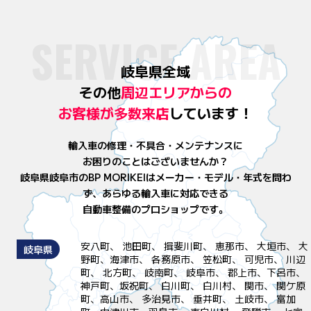
SERVICE AREA
岐阜県全域
その他
周辺エリアからの
お客様が
多数来店
しています！
輸入車の修理・不具合・メンテナンスに
お困りのことはございませんか？
岐阜県岐阜市のBP MORIKEIはメーカー・モデル・年式を問わ
ず、
あらゆる輸入車に対応できる
自動車整備のプロショップです。
安八町、 池田町、 揖斐川町、 恵那市、 大垣市、 大
岐阜県
野町、海津市、 各務原市、 笠松町、 可児市、 川辺
町、 北方町、 岐南町、 岐阜市、 郡上市、下呂市、
神戸町、坂祝町、 白川町、 白川村、 関市、 関ケ原
町、高山市、 多治見市、 垂井町、 土岐市、 富加