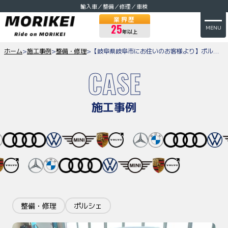
輸入車／整備／修理／車検
業界歴
25
MENU
年以上
ホーム
>
施工事例
>
整備・修理
>
【岐阜県岐阜市にお住いのお客様より】ポルシェ９１１・９９１のATF交換のご依頼をいただきました。
CASE
施工事例
整備・修理
ポルシェ