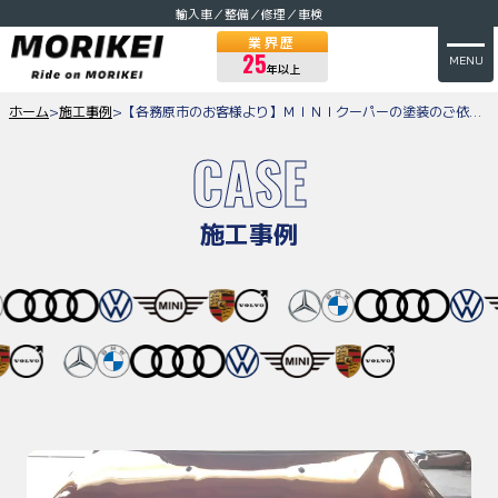
輸入車／整備／修理／車検
業界歴
25
MENU
年以上
ホーム
>
施工事例
>
【各務原市のお客様より】ＭＩＮＩクーパーの塗装のご依頼をいただきました
CASE
施工事例