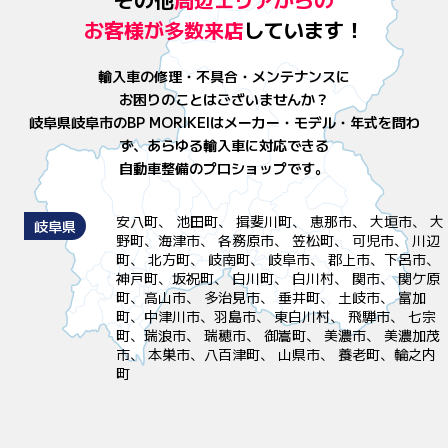
お客様が
多数来店
しています！
輸入車の修理・不具合・メンテナンスに
お困りのことはございませんか？
岐阜県岐阜市のBP MORIKEIはメーカー・モデル・年式を問わ
ず、
あらゆる輸入車に対応できる
自動車整備のプロショップです。
安八町、 池田町、 揖斐川町、 恵那市、 大垣市、 大
岐阜県
野町、海津市、 各務原市、 笠松町、 可児市、 川辺
町、 北方町、 岐南町、 岐阜市、 郡上市、下呂市、
神戸町、坂祝町、 白川町、 白川村、 関市、 関ケ原
町、高山市、 多治見市、 垂井町、 土岐市、 富加
町、中津川市、羽島市、 東白川村、 飛騨市、 七宗
町、瑞浪市、 瑞穂市、 御嵩町、 美濃市、 美濃加茂
市、 本巣市、八百津町、 山県市、 養老町、輪之内
町