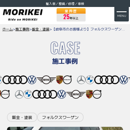
輸入車／整備／修理／車検
業界歴
25
MENU
年以上
ホーム
>
施工事例
>
鈑金・塗装
>
【岐阜市のお客様より】フォルクスワーゲン・ビートルのヘコミ修理のご依頼をいただきました。鈑金（板金）・塗装
CASE
施工事例
鈑金・塗装
フォルクスワーゲン