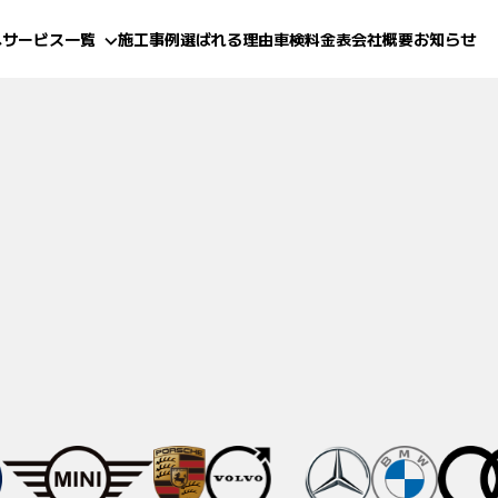
へ
サービス一覧
施工事例
選ばれる理由
車検料金表
会社概要
お知らせ
(鈑金・塗装)