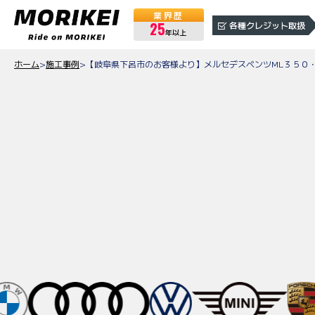
業界歴
25
各種クレジット取扱
年以上
ホーム
>
施工事例
>
【岐阜県下呂市のお客様より】メルセデスベンツML３５０