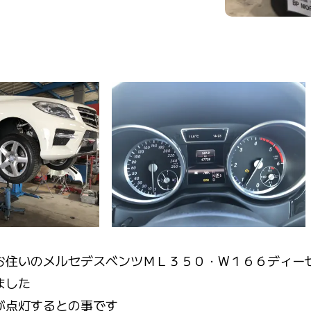
お住いのメルセデスベンツＭＬ３５０・W１６６ディー
ました
が点灯するとの事です