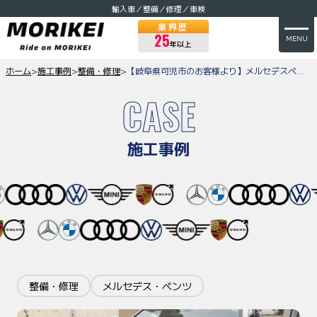
輸入車／整備／修理／車検
業界歴
25
MENU
年以上
ホーム
>
施工事例
>
整備・修理
>
【岐阜県可児市のお客様より】メルセデスベンツMクラスW166のダウンサス交換のご依頼をいただきました
CASE
施工事例
整備・修理
メルセデス・ベンツ