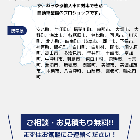
ず、
あらゆる輸入車に対応できる
自動車整備のプロショップです。
安八町、 池田町、 揖斐川町、 恵那市、 大垣市、 大
岐阜県
野町、海津市、 各務原市、 笠松町、 可児市、 川辺
町、 北方町、 岐南町、 岐阜市、 郡上市、下呂市、
神戸町、坂祝町、 白川町、 白川村、 関市、 関ケ原
町、高山市、 多治見市、 垂井町、 土岐市、 富加
町、中津川市、羽島市、 東白川村、 飛騨市、 七宗
町、瑞浪市、 瑞穂市、 御嵩町、 美濃市、 美濃加茂
市、 本巣市、八百津町、 山県市、 養老町、輪之内
町
ご相談・お見積もり無料!!
まずはお気軽にご連絡ください！