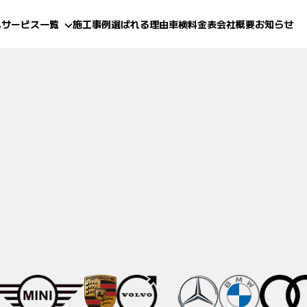
へ
サービス一覧
施工事例
選ばれる理由
車検料金表
会社概要
お知らせ
(鈑金・塗装)