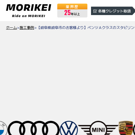
業界歴
25
各種クレジット取扱
年以上
ホーム
>
施工事例
>
【岐阜県岐阜市のお客様より】ベンツＡクラスのスタビリン