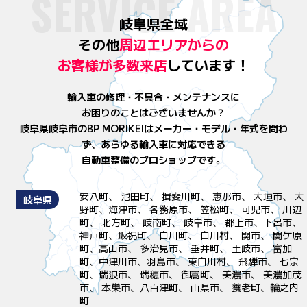
SERVICE AREA
岐阜県全域
その他
周辺エリアからの
お客様が
多数来店
しています！
輸入車の修理・不具合・メンテナンスに
お困りのことはございませんか？
岐阜県岐阜市のBP MORIKEIはメーカー・モデル・年式を問わ
ず、
あらゆる輸入車に対応できる
自動車整備のプロショップです。
安八町、 池田町、 揖斐川町、 恵那市、 大垣市、 大
岐阜県
野町、海津市、 各務原市、 笠松町、 可児市、 川辺
町、 北方町、 岐南町、 岐阜市、 郡上市、下呂市、
神戸町、坂祝町、 白川町、 白川村、 関市、 関ケ原
町、高山市、 多治見市、 垂井町、 土岐市、 富加
町、中津川市、羽島市、 東白川村、 飛騨市、 七宗
町、瑞浪市、 瑞穂市、 御嵩町、 美濃市、 美濃加茂
市、 本巣市、八百津町、 山県市、 養老町、輪之内
町