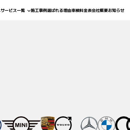
へ
サービス一覧
施工事例
選ばれる理由
車検料金表
会社概要
お知らせ
(鈑金・塗装)