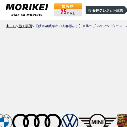
業界歴
25
各種クレジット取扱
年以上
ホーム
>
施工事例
>
【岐阜県岐阜市のお客様より】メルセデスベンツCクラス・