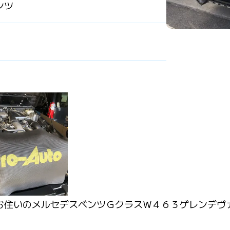
ンツ
お住いのメルセデスベンツＧクラスＷ４６３ゲレンデヴ