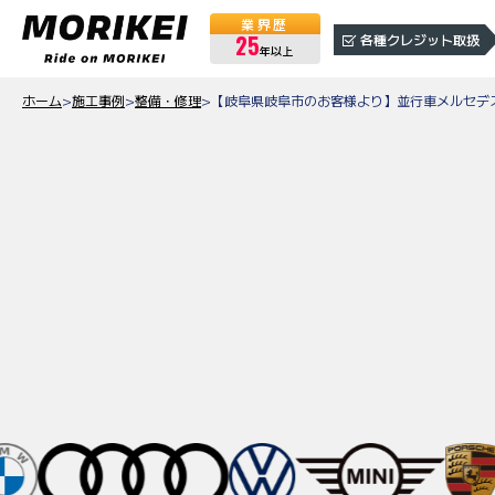
業界歴
25
各種クレジット取扱
年以上
ホーム
>
施工事例
>
整備・修理
>
【岐阜県岐阜市のお客様より】並行車メルセデ