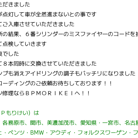
ただきました
が点灯して車が全然進まないとの事です
てご入庫させていただきました
断の結果、６番シリンダーのミスファイヤ―のコードを
て点検していきます
良でした
て８本同時に交換させていただきました
ンプも消えアイドリングの調子もバッチリになりました
コーディングのご依頼お待ちしております！！
ツ修理ならＢＰＭＯＲＩＫＥＩへ！！
（ＢＰもりけい）は
、各務原市、関市、美濃加茂市、愛知県・一宮市、名古
ェ・ベンツ・BMW・アウディ・フォルクスワーゲン・