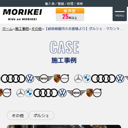
輸入車／整備／修理／車検
業界歴
25
MENU
年以上
ホーム
>
施工事例
>
その他
>
【岐阜県関市のお客様より】ポルシェ・マカン９５Bのスタッドレスタイヤ交換のご依頼をいただきました
CASE
施工事例
その他
ポルシェ