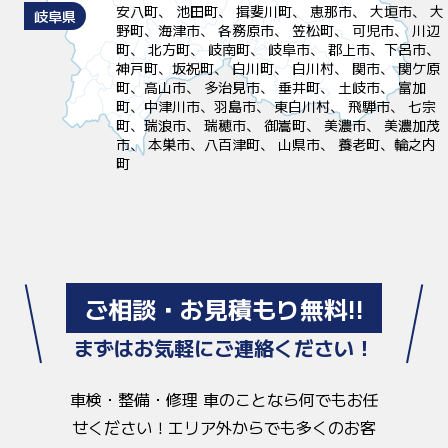
安八町、 池田町、 揖斐川町、 恵那市、 大垣市、 大
岐阜県
野町、海津市、 各務原市、 笠松町、 可児市、 川辺
町、 北方町、 岐南町、 岐阜市、 郡上市、下呂市、
神戸町、坂祝町、 白川町、 白川村、 関市、 関ケ原
町、高山市、 多治見市、 垂井町、 土岐市、 富加
町、中津川市、羽島市、 東白川村、 飛騨市、 七宗
町、瑞浪市、 瑞穂市、 御嵩町、 美濃市、 美濃加茂
市、 本巣市、八百津町、 山県市、 養老町、輪之内
町
ご相談・お見積もり無料!!
まずはお気軽にご連絡ください！
車検・整備・修理 車のことなら何でもお任
せください！
エリア外からでも多くのお客