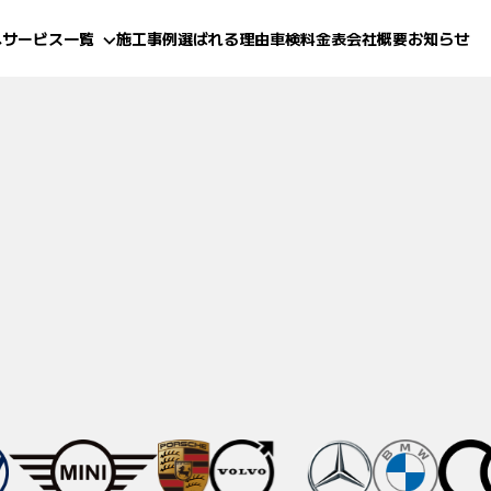
へ
サービス一覧
施工事例
選ばれる理由
車検料金表
会社概要
お知らせ
(鈑金・塗装)