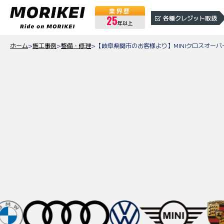
業界歴
25
各種クレジット取扱
年以上
ホーム
>
施工事例
>
整備・修理
>
【岐阜県関市のお客様より】MINIクロスオー