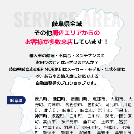
SERVICE AREA
岐阜県全域
その他
周辺エリアからの
お客様が
多数来店
しています！
輸入車の修理・不具合・メンテナンスに
お困りのことはございませんか？
岐阜県岐阜市のBP MORIKEIはメーカー・モデル・年式を問わ
ず、
あらゆる輸入車に対応できる
自動車整備のプロショップです。
安八町、 池田町、 揖斐川町、 恵那市、 大垣市、 大
岐阜県
野町、海津市、 各務原市、 笠松町、 可児市、 川辺
町、 北方町、 岐南町、 岐阜市、 郡上市、下呂市、
神戸町、坂祝町、 白川町、 白川村、 関市、 関ケ原
町、高山市、 多治見市、 垂井町、 土岐市、 富加
町、中津川市、羽島市、 東白川村、 飛騨市、 七宗
町、瑞浪市、 瑞穂市、 御嵩町、 美濃市、 美濃加茂