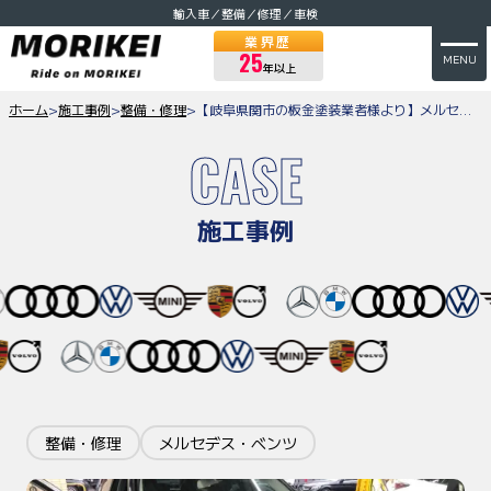
輸入車／整備／修理／車検
業界歴
25
MENU
年以上
ホーム
>
施工事例
>
整備・修理
>
【岐阜県関市の板金塗装業者様より】メルセデスベンツCクラスS２０５チェックランプ消去のご依頼をいただきました
CASE
施工事例
整備・修理
メルセデス・ベンツ