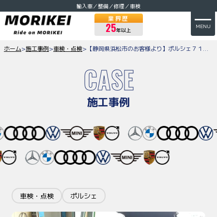
輸入車／整備／修理／車検
業界歴
25
MENU
年以上
ホーム
>
施工事例
>
車検・点検
>
【静岡県浜松市のお客様より】ポルシェ７１８ボクスターの車検のご依頼をいただきました
CASE
施工事例
車検・点検
ポルシェ