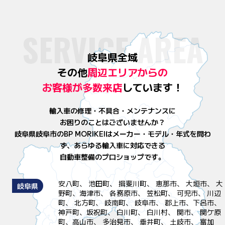
SERVICE AREA
岐阜県全域
その他
周辺エリアからの
お客様が
多数来店
しています！
輸入車の修理・不具合・メンテナンスに
お困りのことはございませんか？
岐阜県岐阜市のBP MORIKEIはメーカー・モデル・年式を問わ
ず、
あらゆる輸入車に対応できる
自動車整備のプロショップです。
安八町、 池田町、 揖斐川町、 恵那市、 大垣市、 大
岐阜県
野町、海津市、 各務原市、 笠松町、 可児市、 川辺
町、 北方町、 岐南町、 岐阜市、 郡上市、下呂市、
神戸町、坂祝町、 白川町、 白川村、 関市、 関ケ原
町、高山市、 多治見市、 垂井町、 土岐市、 富加