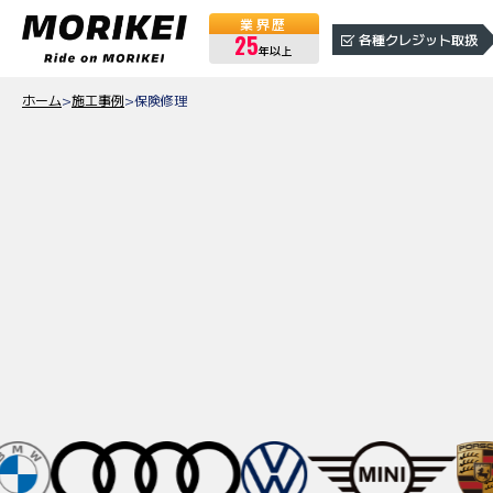
業界歴
25
各種クレジット取扱
年以上
ホーム
>
施工事例
>
保険修理