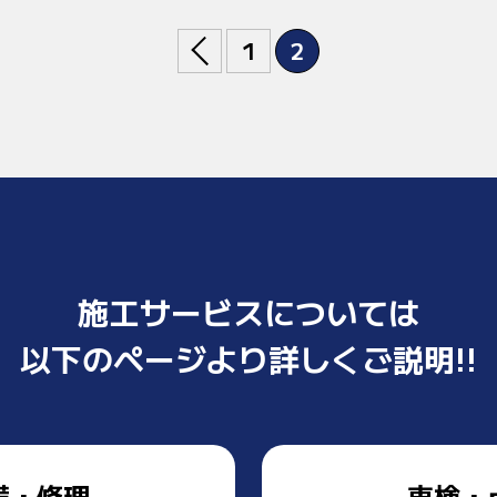
«
1
2
施工サービスについては
以下のページより詳しくご説明!!
備・修理
車検・