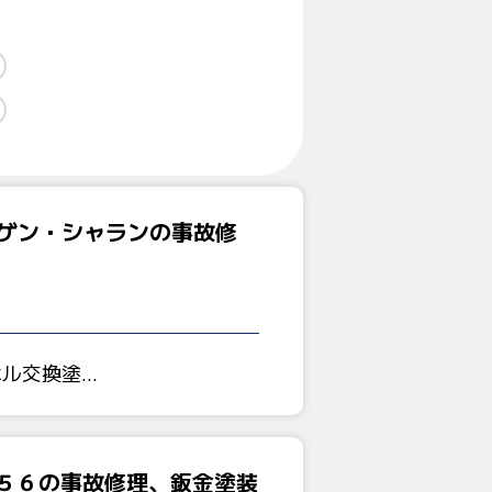
ゲン・シャランの事故修
ネル交換塗…
F５６の事故修理、鈑金塗装