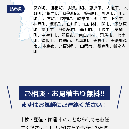
安八町、 池田町、 揖斐川町、 恵那市、 大垣市、 大
岐阜県
野町、海津市、 各務原市、 笠松町、 可児市、 川辺
町、 北方町、 岐南町、 岐阜市、 郡上市、下呂市、
神戸町、坂祝町、 白川町、 白川村、 関市、 関ケ原
町、高山市、 多治見市、 垂井町、 土岐市、 富加
町、中津川市、羽島市、 東白川村、 飛騨市、 七宗
町、瑞浪市、 瑞穂市、 御嵩町、 美濃市、 美濃加茂
市、 本巣市、八百津町、 山県市、 養老町、輪之内
町
ご相談・お見積もり無料!!
まずはお気軽にご連絡ください！
車検・整備・修理 車のことなら何でもお任
せください！
エリア外からでも多くのお客