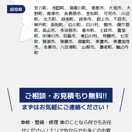
安八町、 池田町、 揖斐川町、 恵那市、 大垣市、 大
岐阜県
野町、海津市、 各務原市、 笠松町、 可児市、 川辺
町、 北方町、 岐南町、 岐阜市、 郡上市、下呂市、
神戸町、坂祝町、 白川町、 白川村、 関市、 関ケ原
町、高山市、 多治見市、 垂井町、 土岐市、 富加
町、中津川市、羽島市、 東白川村、 飛騨市、 七宗
町、瑞浪市、 瑞穂市、 御嵩町、 美濃市、 美濃加茂
市、 本巣市、八百津町、 山県市、 養老町、輪之内
町
ご相談・お見積もり無料!!
まずはお気軽にご連絡ください！
車検・整備・修理 車のことなら何でもお任
せください！
エリア外からでも多くのお客