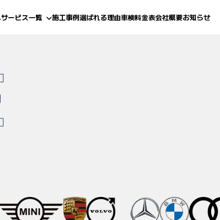
へ
サービス一覧
施工事例
選ばれる理由
車検料金表
会社概要
お知らせ
E
(鈑金・塗装)