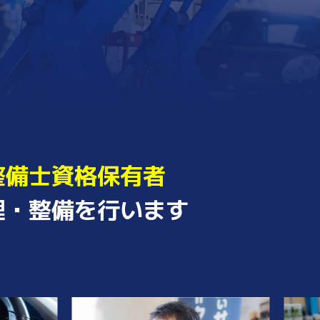
整備士資格保有者
理・整備を
行います