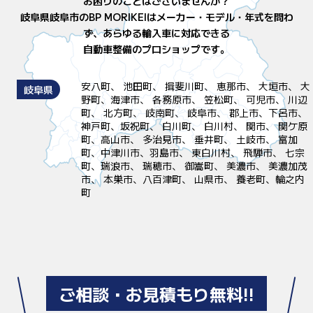
お困りのことはございませんか？
岐阜県岐阜市のBP MORIKEIはメーカー・モデル・年式を問わ
ず、
あらゆる輸入車に対応できる
自動車整備のプロショップです。
安八町、 池田町、 揖斐川町、 恵那市、 大垣市、 大
岐阜県
野町、海津市、 各務原市、 笠松町、 可児市、 川辺
町、 北方町、 岐南町、 岐阜市、 郡上市、下呂市、
神戸町、坂祝町、 白川町、 白川村、 関市、 関ケ原
町、高山市、 多治見市、 垂井町、 土岐市、 富加
町、中津川市、羽島市、 東白川村、 飛騨市、 七宗
町、瑞浪市、 瑞穂市、 御嵩町、 美濃市、 美濃加茂
市、 本巣市、八百津町、 山県市、 養老町、輪之内
町
ご相談・お見積もり無料!!