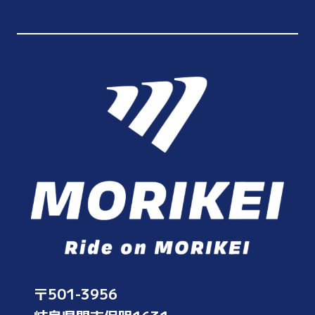
〒501-3956